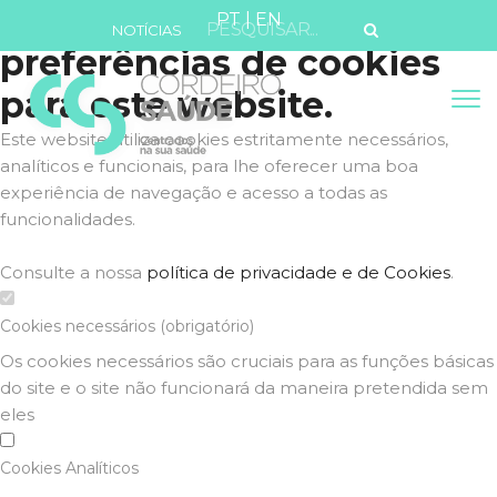
Defina as suas
PT
|
EN
NOTÍCIAS
preferências de cookies
para este website.
Este website utiliza cookies estritamente necessários,
analíticos e funcionais, para lhe oferecer uma boa
experiência de navegação e acesso a todas as
funcionalidades.
Consulte a nossa
política de privacidade e de Cookies
.
Cookies necessários (obrigatório)
Os cookies necessários são cruciais para as funções básicas
do site e o site não funcionará da maneira pretendida sem
eles
Cookies Analíticos