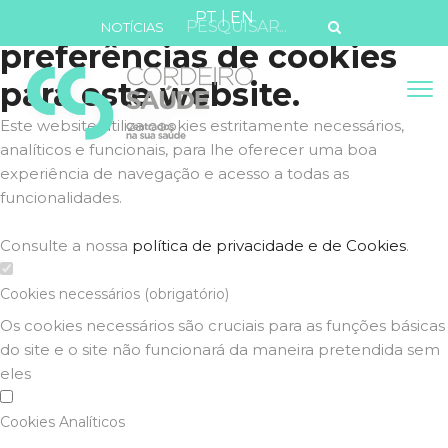
Defina as suas
PT
|
EN
NOTÍCIAS
preferências de cookies
para este website.
Este website utiliza cookies estritamente necessários,
analíticos e funcionais, para lhe oferecer uma boa
experiência de navegação e acesso a todas as
funcionalidades.
Consulte a nossa
política de privacidade e de Cookies
.
Cookies necessários (obrigatório)
Os cookies necessários são cruciais para as funções básicas
do site e o site não funcionará da maneira pretendida sem
eles
Cookies Analíticos