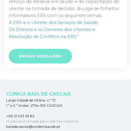
reforço da literacia em saúde e de capacitação do
utente na tomada de decisão, divulga-se folhetos
informativos ERS com os seguintes temas:
A ERS e o Utente dos Serviços de Saúde
,
Os Direitos e os Deveres dos Utentes
e
Resolução de Conflitos na ERS
."
ENVIAR MENSAGEM
CLÍNICA BAÍA DE CASCAIS
Largo Cidade de Vitória, n.º 17,
1.º e 2.º Andar, 2754-510 CASCAIS
+351 21 923 63 82
(Custo de chamada para rede fixa nacional)
baiadecascais@cordeirosaude.pt