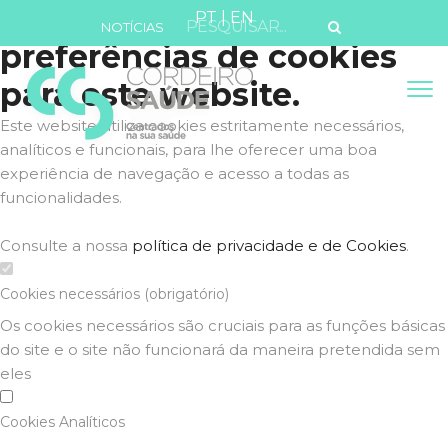
Defina as suas
PT
|
EN
NOTÍCIAS
preferências de cookies
para este website.
Este website utiliza cookies estritamente necessários,
analíticos e funcionais, para lhe oferecer uma boa
experiência de navegação e acesso a todas as
funcionalidades.
Consulte a nossa
política de privacidade e de Cookies
.
Cookies necessários (obrigatório)
Os cookies necessários são cruciais para as funções básicas
do site e o site não funcionará da maneira pretendida sem
eles
Cookies Analíticos