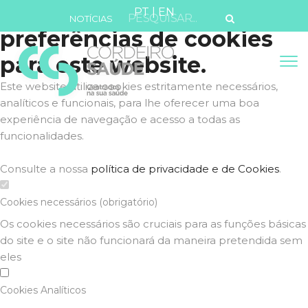
Defina as suas
PT
|
EN
NOTÍCIAS
preferências de cookies
para este website.
Este website utiliza cookies estritamente necessários,
analíticos e funcionais, para lhe oferecer uma boa
experiência de navegação e acesso a todas as
funcionalidades.
Consulte a nossa
política de privacidade e de Cookies
.
Cookies necessários (obrigatório)
Os cookies necessários são cruciais para as funções básicas
do site e o site não funcionará da maneira pretendida sem
eles
Cookies Analíticos