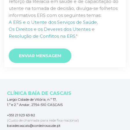
reforço da literacia em saúde e de capacitação do
utente na tomada de decisão, divulga-se folhetos
informativos ERS com os seguintes temas:
A ERS e o Utente dos Serviços de Saúde
,
Os Direitos e os Deveres dos Utentes
e
Resolução de Conflitos na ERS
."
ENVIAR MENSAGEM
CLÍNICA BAÍA DE CASCAIS
Largo Cidade de Vitória, n.º 17,
1.º e 2.º Andar, 2754-510 CASCAIS
+351 21 923 63 82
(Custo de chamada para rede fixa nacional)
baiadecascais@cordeirosaude.pt