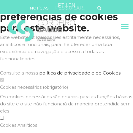
Defina as suas
PT
|
EN
NOTÍCIAS
preferências de cookies
para este website.
Este website utiliza cookies estritamente necessários,
analíticos e funcionais, para lhe oferecer uma boa
experiência de navegação e acesso a todas as
funcionalidades.
Consulte a nossa
política de privacidade e de Cookies
.
Cookies necessários (obrigatório)
Os cookies necessários são cruciais para as funções básicas
do site e o site não funcionará da maneira pretendida sem
eles
Cookies Analíticos