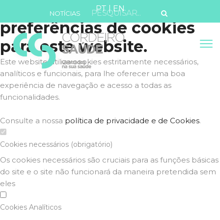
Defina as suas
PT
|
EN
NOTÍCIAS
preferências de cookies
para este website.
Este website utiliza cookies estritamente necessários,
analíticos e funcionais, para lhe oferecer uma boa
experiência de navegação e acesso a todas as
funcionalidades.
Consulte a nossa
política de privacidade e de Cookies
.
Cookies necessários (obrigatório)
Os cookies necessários são cruciais para as funções básicas
do site e o site não funcionará da maneira pretendida sem
eles
Cookies Analíticos