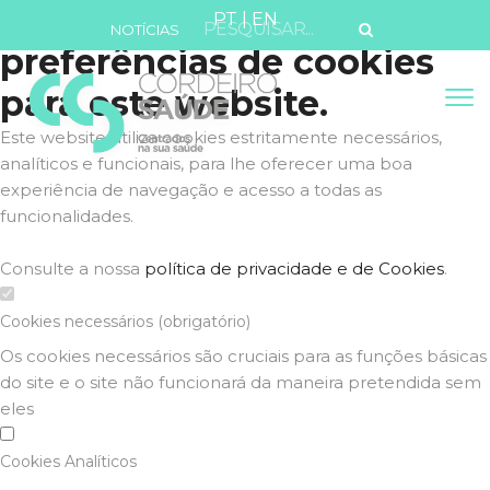
Defina as suas
PT
|
EN
NOTÍCIAS
preferências de cookies
para este website.
Este website utiliza cookies estritamente necessários,
analíticos e funcionais, para lhe oferecer uma boa
experiência de navegação e acesso a todas as
funcionalidades.
Consulte a nossa
política de privacidade e de Cookies
.
Cookies necessários (obrigatório)
Os cookies necessários são cruciais para as funções básicas
do site e o site não funcionará da maneira pretendida sem
eles
Cookies Analíticos