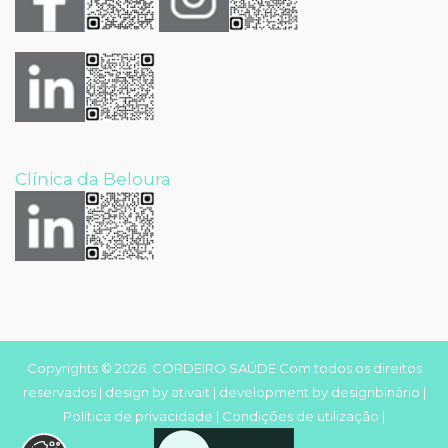
Clínica da Beloura
Copyrights © 2026. CORDEIRO SAÚDE Com todos os direitos
reservados | design by
ativait
| development by
designbinário
|
Política de privacidade
|
Condições de utilização
|