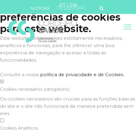
Defina as suas
PT
|
EN
NOTÍCIAS
preferências de cookies
para este website.
Este website utiliza cookies estritamente necessários,
analíticos e funcionais, para lhe oferecer uma boa
experiência de navegação e acesso a todas as
funcionalidades.
Consulte a nossa
política de privacidade e de Cookies
.
Cookies necessários (obrigatório)
Os cookies necessários são cruciais para as funções básicas
do site e o site não funcionará da maneira pretendida sem
eles
Cookies Analíticos