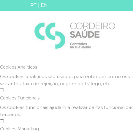
Defina as suas preferência
PT
|
EN
Este website utiliza cookies estritamente necessários, anal
Consulte a nossa
política de privacidade e de Cookies
.
Cookies necessários (obrigatório)
Os cookies necessários são cruciais para as funções básicas
Cookies Analíticos
Os cookies analíticos são usados para entender como os vi
visitantes, taxa de rejeição, origem do tráfego, etc.
Cookies Funcionais
Os cookies funcionais ajudam a realizar certas funcionali
terceiros.
Cookies Marketing