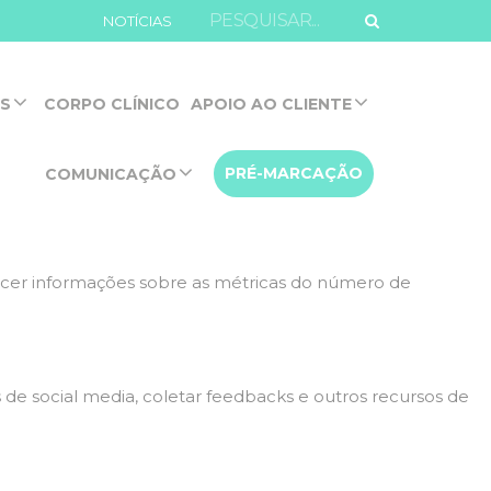
ite.
NOTÍCIAS
de navegação e acesso a todas as funcionalidades.
OS
CORPO CLÍNICO
APOIO AO CLIENTE
PRÉ-MARCAÇÃO
COMUNICAÇÃO
eles
necer informações sobre as métricas do número de
 de social media, coletar feedbacks e outros recursos de