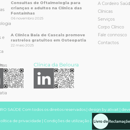
Consultas de Oftalmologia para
A Cordeiro Saú
crianças e adultos na Clínica das
Clínicas
Fontaínhas
06 novembro 2025
Serviços
Corpo Clínico
Fale connosco
A Clínica Baía de Cascais promove
rastreios gratuitos em Osteopatia
Contactos
22 maio 2025
Clínica da Beloura
RO SAÚDE Com todos os direitos reservados | design by
ativait
| dev
olítica de privacidade
|
Condições de utilização
|