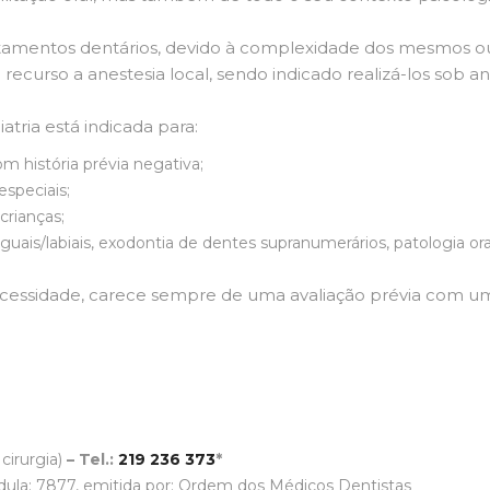
tamentos dentários, devido à complexidade dos mesmos ou 
recurso a anestesia local, sendo indicado realizá-los sob an
tria está indicada para:
m história prévia negativa;
speciais;
crianças;
inguais/labiais, exodontia de dentes supranumerários, patologia o
essidade, carece sempre de uma avaliação prévia com u
cirurgia)
– Tel.:
219 236 373
*
la: 7877, emitida por: Ordem dos Médicos Dentistas