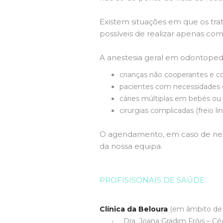
Existem situações em que os tra
possíveis de realizar apenas com 
A anestesia geral em odontopedia
crianças não cooperantes e co
pacientes com necessidades e
cáries múltiplas em bebés ou 
cirurgias complicadas (freio l
O agendamento, em caso de nec
da nossa equipa.
PROFISISONAIS DE SAÚDE
Clínica da Beloura
(em âmbito de 
• Dra. Joana Gradim Fróis – Cédu