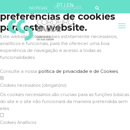
Defina as suas
PT
|
EN
NOTÍCIAS
preferências de cookies
para este website.
Este website utiliza cookies estritamente necessários,
analíticos e funcionais, para lhe oferecer uma boa
experiência de navegação e acesso a todas as
funcionalidades.
Consulte a nossa
política de privacidade e de Cookies
.
Cookies necessários (obrigatório)
Os cookies necessários são cruciais para as funções básicas
do site e o site não funcionará da maneira pretendida sem
eles
Cookies Analíticos