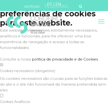
Defina as suas
PT
|
EN
NOTÍCIAS
preferências de cookies
para este website.
Este website utiliza cookies estritamente necessários,
analíticos e funcionais, para lhe oferecer uma boa
experiência de navegação e acesso a todas as
funcionalidades.
Consulte a nossa
política de privacidade e de Cookies
.
Cookies necessários (obrigatório)
Os cookies necessários são cruciais para as funções básicas
do site e o site não funcionará da maneira pretendida sem
eles
Cookies Analíticos