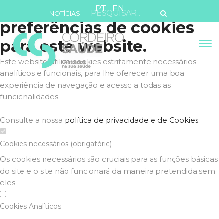
Defina as suas
PT
|
EN
NOTÍCIAS
preferências de cookies
para este website.
Este website utiliza cookies estritamente necessários,
analíticos e funcionais, para lhe oferecer uma boa
experiência de navegação e acesso a todas as
funcionalidades.
Consulte a nossa
política de privacidade e de Cookies
.
Cookies necessários (obrigatório)
Os cookies necessários são cruciais para as funções básicas
do site e o site não funcionará da maneira pretendida sem
eles
Cookies Analíticos