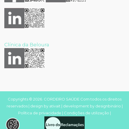
Clínica da Beloura
Copyrights © 2026. CORDEIRO SAÚDE Com todos os direitos
reservados | design by
ativait
| development by
designbinário
|
Política de privacidade
|
Condições de utilização
|