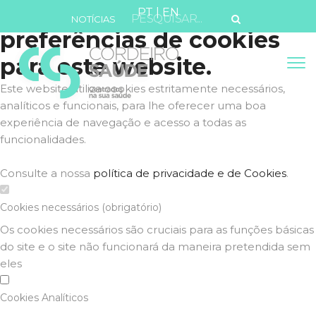
Defina as suas
PT
|
EN
NOTÍCIAS
preferências de cookies
para este website.
Este website utiliza cookies estritamente necessários,
analíticos e funcionais, para lhe oferecer uma boa
experiência de navegação e acesso a todas as
funcionalidades.
Consulte a nossa
política de privacidade e de Cookies
.
Cookies necessários (obrigatório)
Os cookies necessários são cruciais para as funções básicas
do site e o site não funcionará da maneira pretendida sem
eles
Cookies Analíticos