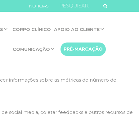
ite.
NOTÍCIAS
de navegação e acesso a todas as funcionalidades.
OS
CORPO CLÍNICO
APOIO AO CLIENTE
PRÉ-MARCAÇÃO
COMUNICAÇÃO
eles
necer informações sobre as métricas do número de
 de social media, coletar feedbacks e outros recursos de