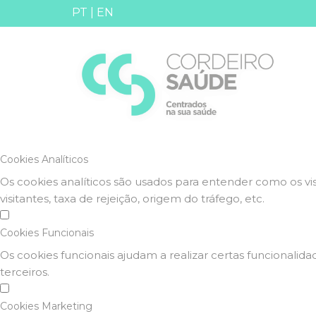
Defina as suas preferência
PT
|
EN
Este website utiliza cookies estritamente necessários, anal
Consulte a nossa
política de privacidade e de Cookies
.
Cookies necessários (obrigatório)
Os cookies necessários são cruciais para as funções básicas
Cookies Analíticos
Os cookies analíticos são usados para entender como os vi
visitantes, taxa de rejeição, origem do tráfego, etc.
Cookies Funcionais
Os cookies funcionais ajudam a realizar certas funcionali
terceiros.
Cookies Marketing