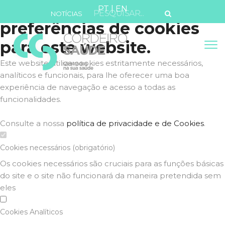
Defina as suas
PT
|
EN
NOTÍCIAS
preferências de cookies
para este website.
Este website utiliza cookies estritamente necessários,
analíticos e funcionais, para lhe oferecer uma boa
experiência de navegação e acesso a todas as
funcionalidades.
Consulte a nossa
política de privacidade e de Cookies
.
Cookies necessários (obrigatório)
Os cookies necessários são cruciais para as funções básicas
do site e o site não funcionará da maneira pretendida sem
eles
Cookies Analíticos