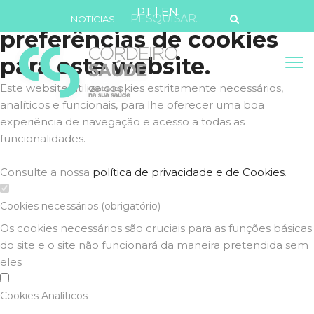
Defina as suas
PT
|
EN
NOTÍCIAS
preferências de cookies
para este website.
Este website utiliza cookies estritamente necessários,
analíticos e funcionais, para lhe oferecer uma boa
experiência de navegação e acesso a todas as
funcionalidades.
Consulte a nossa
política de privacidade e de Cookies
.
Cookies necessários (obrigatório)
Os cookies necessários são cruciais para as funções básicas
do site e o site não funcionará da maneira pretendida sem
eles
Cookies Analíticos