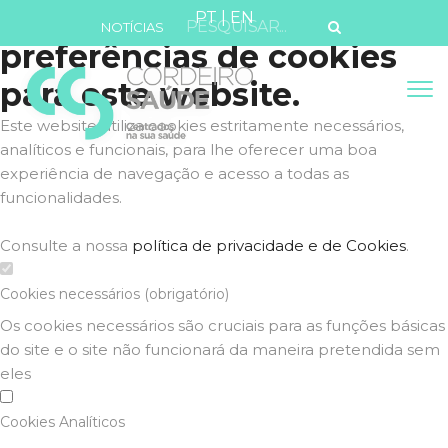
Defina as suas
PT
|
EN
NOTÍCIAS
preferências de cookies
para este website.
Este website utiliza cookies estritamente necessários,
analíticos e funcionais, para lhe oferecer uma boa
experiência de navegação e acesso a todas as
funcionalidades.
Consulte a nossa
política de privacidade e de Cookies
.
Cookies necessários (obrigatório)
Os cookies necessários são cruciais para as funções básicas
do site e o site não funcionará da maneira pretendida sem
eles
Cookies Analíticos