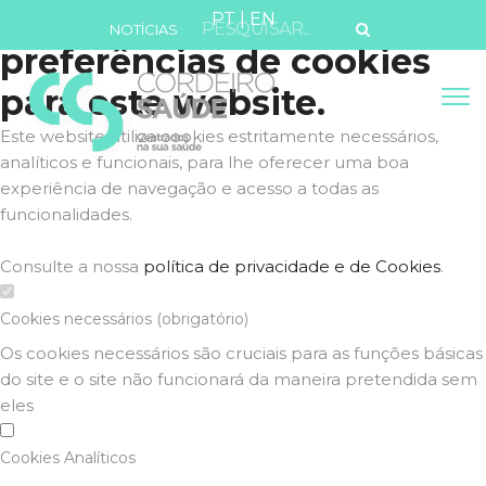
Defina as suas
PT
|
EN
NOTÍCIAS
preferências de cookies
para este website.
Este website utiliza cookies estritamente necessários,
analíticos e funcionais, para lhe oferecer uma boa
experiência de navegação e acesso a todas as
funcionalidades.
Consulte a nossa
política de privacidade e de Cookies
.
Cookies necessários (obrigatório)
Os cookies necessários são cruciais para as funções básicas
do site e o site não funcionará da maneira pretendida sem
eles
Cookies Analíticos