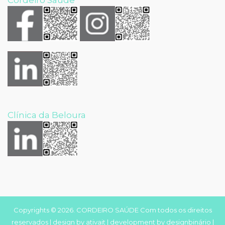
Cordeiro Saúde
Clínica da Beloura
Copyrights © 2026. CORDEIRO SAÚDE Com todos os direitos
reservados | design by
ativait
| development by
designbinário
|