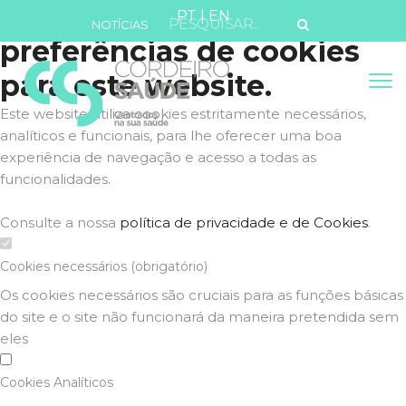
Defina as suas
PT
|
EN
NOTÍCIAS
preferências de cookies
para este website.
Este website utiliza cookies estritamente necessários,
analíticos e funcionais, para lhe oferecer uma boa
experiência de navegação e acesso a todas as
funcionalidades.
Consulte a nossa
política de privacidade e de Cookies
.
Cookies necessários (obrigatório)
Os cookies necessários são cruciais para as funções básicas
do site e o site não funcionará da maneira pretendida sem
eles
Cookies Analíticos