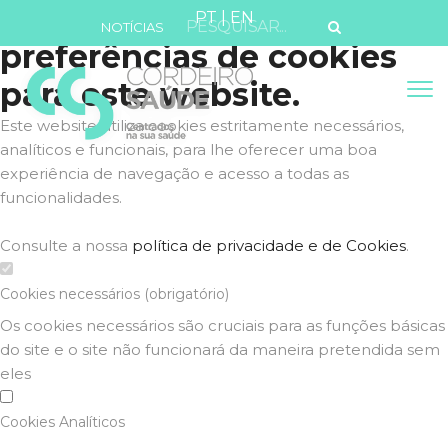
Defina as suas
PT
|
EN
NOTÍCIAS
preferências de cookies
para este website.
Este website utiliza cookies estritamente necessários,
analíticos e funcionais, para lhe oferecer uma boa
experiência de navegação e acesso a todas as
funcionalidades.
Consulte a nossa
política de privacidade e de Cookies
.
Cookies necessários (obrigatório)
Os cookies necessários são cruciais para as funções básicas
do site e o site não funcionará da maneira pretendida sem
eles
Cookies Analíticos