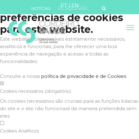
Defina as suas
PT
|
EN
NOTÍCIAS
preferências de cookies
para este website.
Este website utiliza cookies estritamente necessários,
analíticos e funcionais, para lhe oferecer uma boa
experiência de navegação e acesso a todas as
funcionalidades.
Consulte a nossa
política de privacidade e de Cookies
.
Cookies necessários (obrigatório)
Os cookies necessários são cruciais para as funções básicas
do site e o site não funcionará da maneira pretendida sem
eles
Cookies Analíticos