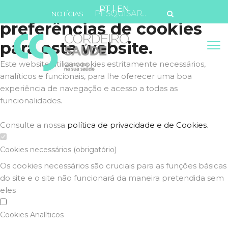
Defina as suas
PT
|
EN
NOTÍCIAS
preferências de cookies
para este website.
Este website utiliza cookies estritamente necessários,
analíticos e funcionais, para lhe oferecer uma boa
experiência de navegação e acesso a todas as
funcionalidades.
Consulte a nossa
política de privacidade e de Cookies
.
Cookies necessários (obrigatório)
Os cookies necessários são cruciais para as funções básicas
do site e o site não funcionará da maneira pretendida sem
eles
Cookies Analíticos