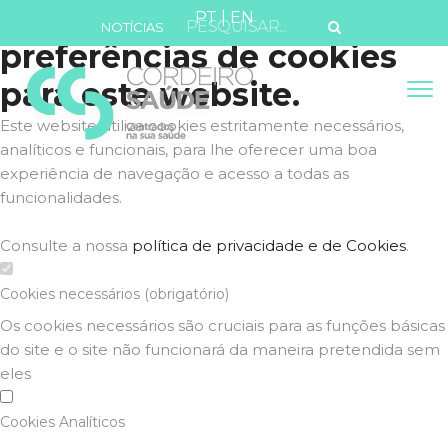
Defina as suas
PT
|
EN
NOTÍCIAS
preferências de cookies
para este website.
Este website utiliza cookies estritamente necessários,
analíticos e funcionais, para lhe oferecer uma boa
experiência de navegação e acesso a todas as
funcionalidades.
Consulte a nossa
política de privacidade e de Cookies
.
Cookies necessários (obrigatório)
Os cookies necessários são cruciais para as funções básicas
do site e o site não funcionará da maneira pretendida sem
eles
Cookies Analíticos