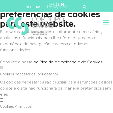
Defina as suas
PT
|
EN
NOTÍCIAS
preferências de cookies
para este website.
Este website utiliza cookies estritamente necessários,
analíticos e funcionais, para lhe oferecer uma boa
experiência de navegação e acesso a todas as
funcionalidades.
Consulte a nossa
política de privacidade e de Cookies
.
Cookies necessários (obrigatório)
Os cookies necessários são cruciais para as funções básicas
do site e o site não funcionará da maneira pretendida sem
eles
Cookies Analíticos