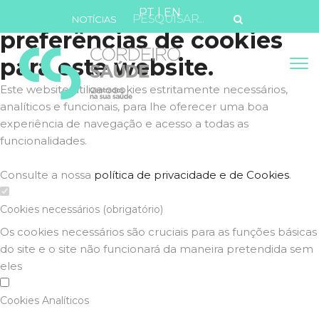
Defina as suas
PT
|
EN
NOTÍCIAS
preferências de cookies
para este website.
Este website utiliza cookies estritamente necessários,
analíticos e funcionais, para lhe oferecer uma boa
experiência de navegação e acesso a todas as
funcionalidades.
Consulte a nossa
política de privacidade e de Cookies
.
Cookies necessários (obrigatório)
Os cookies necessários são cruciais para as funções básicas
do site e o site não funcionará da maneira pretendida sem
eles
Cookies Analíticos