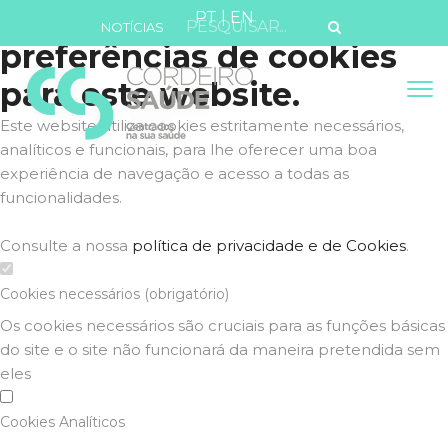
Defina as suas
PT
|
EN
NOTÍCIAS
preferências de cookies
para este website.
Este website utiliza cookies estritamente necessários,
analíticos e funcionais, para lhe oferecer uma boa
experiência de navegação e acesso a todas as
funcionalidades.
Consulte a nossa
política de privacidade e de Cookies
.
Cookies necessários (obrigatório)
Os cookies necessários são cruciais para as funções básicas
do site e o site não funcionará da maneira pretendida sem
eles
Cookies Analíticos