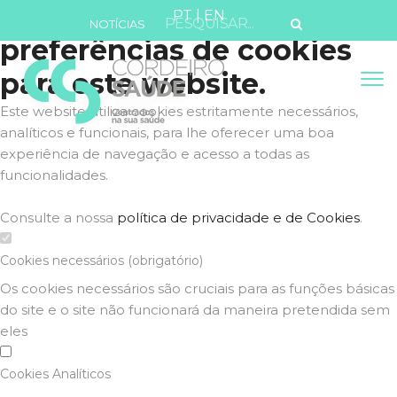
Defina as suas
PT
|
EN
NOTÍCIAS
preferências de cookies
para este website.
Este website utiliza cookies estritamente necessários,
analíticos e funcionais, para lhe oferecer uma boa
experiência de navegação e acesso a todas as
funcionalidades.
Consulte a nossa
política de privacidade e de Cookies
.
Cookies necessários (obrigatório)
Os cookies necessários são cruciais para as funções básicas
do site e o site não funcionará da maneira pretendida sem
eles
Cookies Analíticos